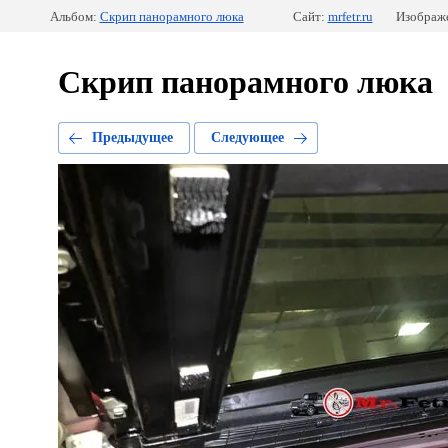
Альбом:
Скрип панорамного люка
Сайт:
mrfetr.ru
Изображе
Скрип панорамного люка
Предыдущее
Следующее