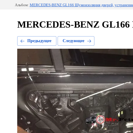
Альбом:
MERCEDES-BENZ GL166 Шумоизоляция дверей, устранение,
MERCEDES-BENZ GL166 Шум
Предыдущее
Следующее