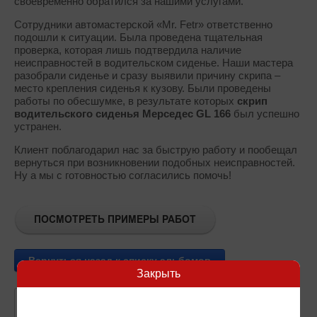
своевременно обратился за нашими услугами.
Сотрудники автомастерской «Mr. Fetr» ответственно
подошли к ситуации. Была проведена тщательная
проверка, которая лишь подтвердила наличие
неисправностей в водительском сиденье. Наши мастера
разобрали сиденье и сразу выявили причину скрипа –
место крепления сиденья к кузову. Были проведены
работы по обесшумке, в результате которых
скрип
водительского сиденья Мерседес
GL 166
был успешно
устранен.
Клиент поблагодарил нас за быструю работу и пообещал
вернуться при возникновении подобных неисправностей.
Ну а мы с готовностью согласились помочь!
Вернуться назад к списку альбомов
Закрыть