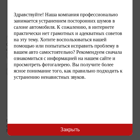
Здравствуйте! Наша компания профессионально
занимается устранением посторонних шумов в
салоне автомобиля. К сожалению, в интернете
практически нет грамотных и адекватных советов
на эту тему. Хотите воспользоваться нашей
Скрип водительского
Скрип водительского
помощью или попытаться исправить проблему в
сиденья Мерседес GL 166
сиденья Мерседес GL 166
вашем авто самостоятельно? Рекомендуем сначала
№1
№2
ознакомиться с информацией на нашем сайте и
просмотреть фотогалерею. Вы получите более
ясное понимание того, как правильно подходить к
устранению ненавистных звуков.
Скрип водительского
сиденья Мерседес GL 166
Закрыть
№3